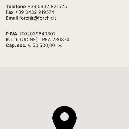
Telefono
+39 0432 821525
Fax
+39 0432 919574
Email
forchir@forchir.it
P.IVA
IT02039640301
R.I.
di (UDINE) | REA 230874
Cap. soc.
€ 50.500,00 i.v.